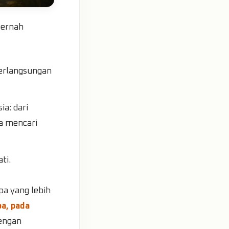
pernah
erlangsungan
a: dari
a mencari
ti.
pa yang lebih
pa, pada
dengan