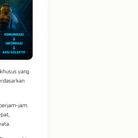
 khusus yang
erdasarkan
berjam-jam.
pat,
yata.