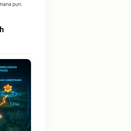
 mana pun.
ah