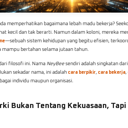
da memperhatikan bagaimana lebah madu bekerja? Seeko
hat kecil dan tak berarti. Namun dalam koloni, mereka 
me
—sebuah sistem kehidupan yang begitu efisien, terkoord
ga mampu bertahan selama jutaan tahun.
ari filosofi ini. Nama
NeyBee
sendiri adalah singkatan dar
ukan sekadar nama, ini adalah
cara berpikir
,
cara bekerja
,
bagai individu maupun organisasi.
arki Bukan Tentang Kekuasaan, Tapi