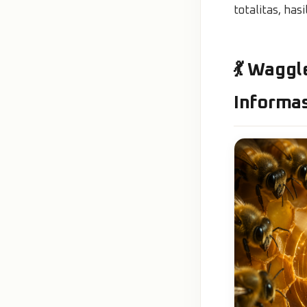
totalitas, ha
💃 Wagg
Informas