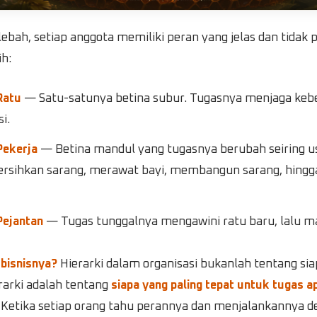
lebah, setiap anggota memiliki peran yang jelas dan tidak 
h:
Ratu
— Satu-satunya betina subur. Tugasnya menjaga keb
i.
Pekerja
— Betina mandul yang tugasnya berubah seiring usi
sihkan sarang, merawat bayi, membangun sarang, hingg
Pejantan
— Tugas tunggalnya mengawini ratu baru, lalu ma
 bisnisnya?
Hierarki dalam organisasi bukanlah tentang sia
rarki adalah tentang
siapa yang paling tepat untuk tugas a
. Ketika setiap orang tahu perannya dan menjalankannya 