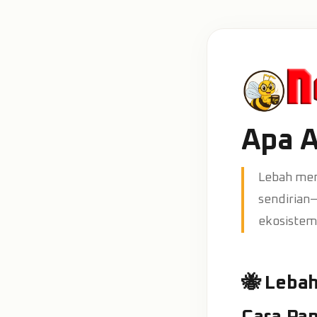
Apa A
Lebah men
sendirian—
ekosistem
🐝 Leba