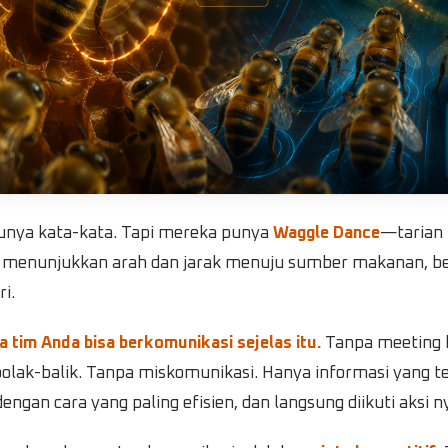
punya kata-kata. Tapi mereka punya
Waggle Dance
—tarian
t menunjukkan arah dan jarak menuju sumber makanan, b
i.
a tim Anda bisa berkomunikasi sejelas itu.
Tanpa meeting 
olak-balik. Tanpa miskomunikasi. Hanya informasi yang te
ngan cara yang paling efisien, dan langsung diikuti aksi n