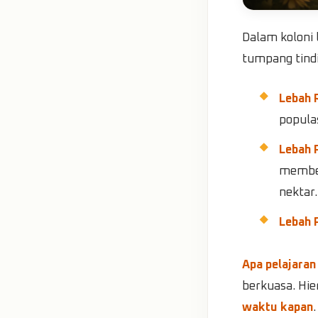
Dalam koloni 
tumpang tindi
Lebah 
populas
Lebah 
member
nektar.
Lebah 
Apa pelajaran
berkuasa. Hie
waktu kapan