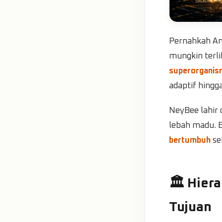
Pernahkah An
mungkin terli
superorganis
adaptif hing
NeyBee lahir d
lebah madu. B
bertumbuh
se
🏛️ Hier
Tujuan