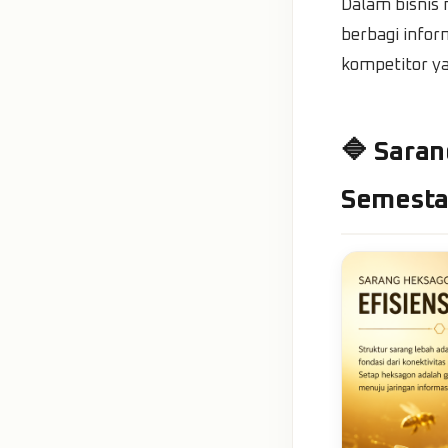
Dalam bisnis
berbagi infor
kompetitor y
🔷 Saran
Semest