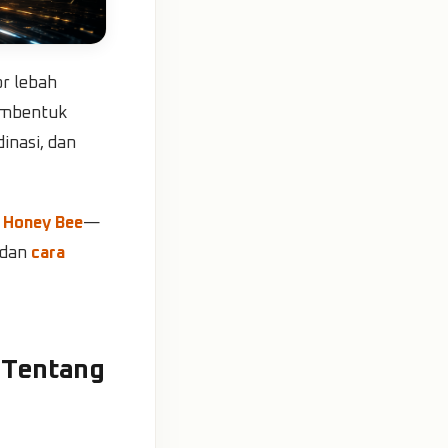
r lebah
membentuk
inasi, dan
i
Honey Bee
—
 dan
cara
 Tentang