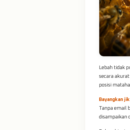
Lebah tidak 
secara akura
posisi matahar
Bayangkan jik
Tanpa email b
disampaikan de