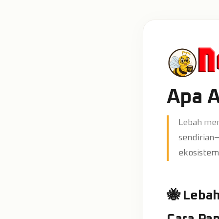
Apa A
Lebah men
sendirian—
ekosistem
🐝 Leba