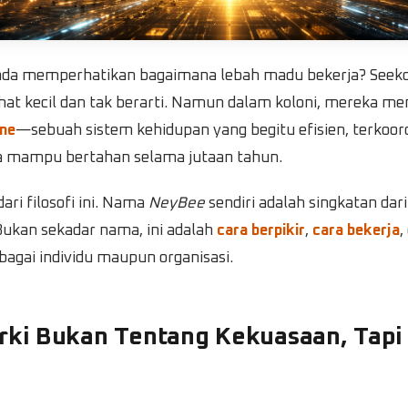
da memperhatikan bagaimana lebah madu bekerja? Seeko
hat kecil dan tak berarti. Namun dalam koloni, mereka 
me
—sebuah sistem kehidupan yang begitu efisien, terkoord
ga mampu bertahan selama jutaan tahun.
ari filosofi ini. Nama
NeyBee
sendiri adalah singkatan dar
ukan sekadar nama, ini adalah
cara berpikir
,
cara bekerja
,
bagai individu maupun organisasi.
arki Bukan Tentang Kekuasaan, Tapi