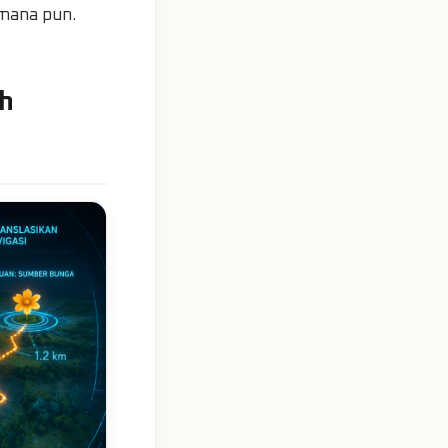
 mana pun.
ah