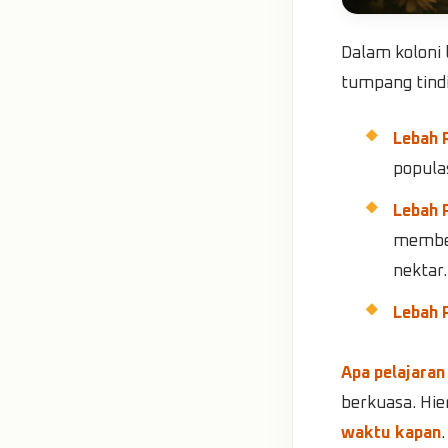
Dalam koloni 
tumpang tindi
Lebah 
populas
Lebah 
member
nektar.
Lebah 
Apa pelajaran
berkuasa. Hie
waktu kapan