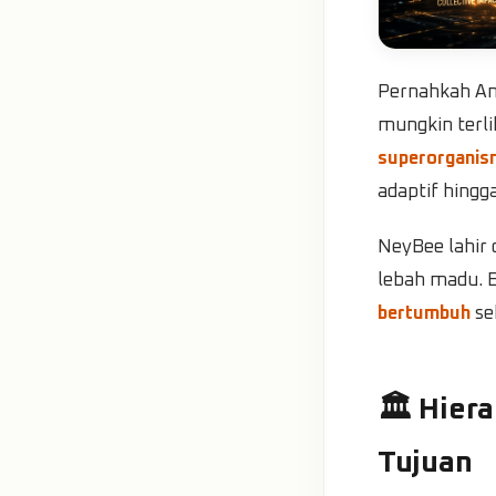
Pernahkah An
mungkin terli
superorganis
adaptif hing
NeyBee lahir d
lebah madu. B
bertumbuh
se
🏛️ Hier
Tujuan