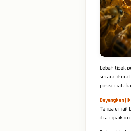
Lebah tidak 
secara akura
posisi matahar
Bayangkan jik
Tanpa email b
disampaikan de