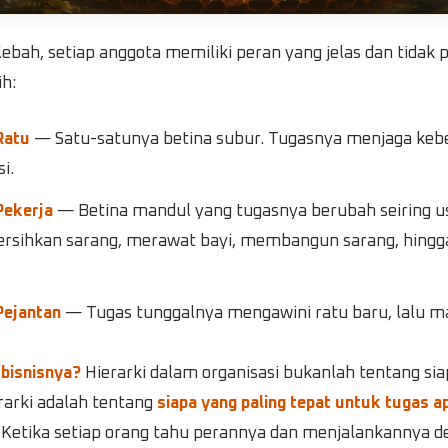
lebah, setiap anggota memiliki peran yang jelas dan tidak 
h:
Ratu
— Satu-satunya betina subur. Tugasnya menjaga keb
i.
Pekerja
— Betina mandul yang tugasnya berubah seiring usi
sihkan sarang, merawat bayi, membangun sarang, hingg
Pejantan
— Tugas tunggalnya mengawini ratu baru, lalu ma
 bisnisnya?
Hierarki dalam organisasi bukanlah tentang sia
rarki adalah tentang
siapa yang paling tepat untuk tugas a
. Ketika setiap orang tahu perannya dan menjalankannya 