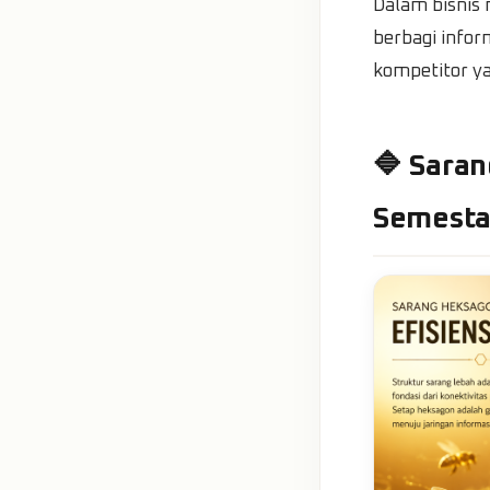
Dalam bisnis
berbagi infor
kompetitor y
🔷 Saran
Semest