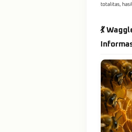
totalitas, ha
💃 Wagg
Informas