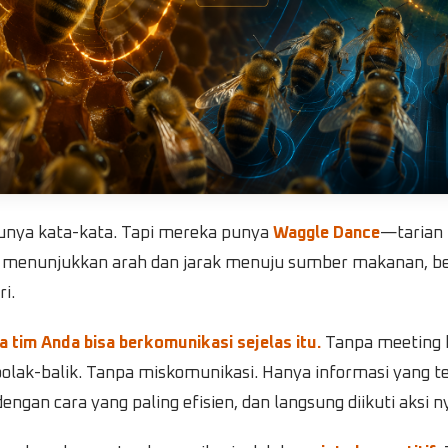
punya kata-kata. Tapi mereka punya
Waggle Dance
—tarian
t menunjukkan arah dan jarak menuju sumber makanan, b
i.
a tim Anda bisa berkomunikasi sejelas itu.
Tanpa meeting 
olak-balik. Tanpa miskomunikasi. Hanya informasi yang te
ngan cara yang paling efisien, dan langsung diikuti aksi n