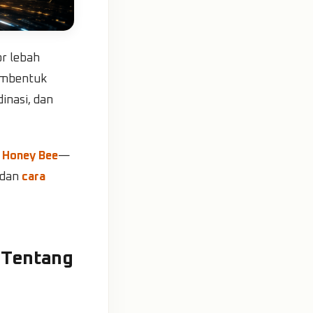
r lebah
membentuk
inasi, dan
i
Honey Bee
—
 dan
cara
 Tentang