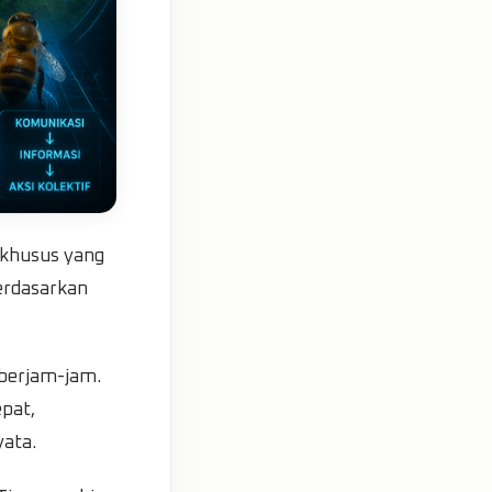
 khusus yang
erdasarkan
berjam-jam.
pat,
yata.