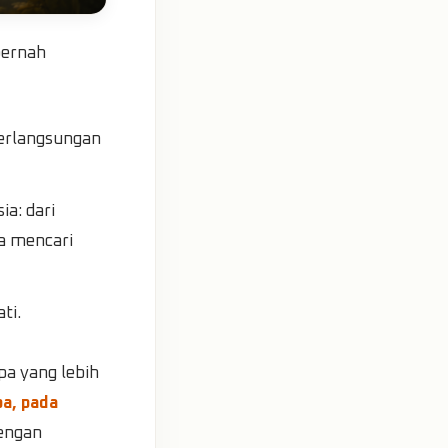
pernah
erlangsungan
a: dari
a mencari
ti.
pa yang lebih
pa, pada
dengan