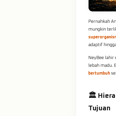
Pernahkah An
mungkin terli
superorganis
adaptif hing
NeyBee lahir d
lebah madu. B
bertumbuh
se
🏛️ Hier
Tujuan