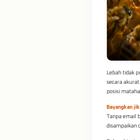
Lebah tidak 
secara akura
posisi matahar
Bayangkan jik
Tanpa email b
disampaikan de