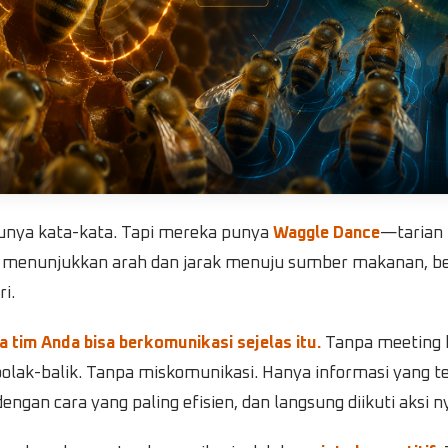
punya kata-kata. Tapi mereka punya
Waggle Dance
—tarian
t menunjukkan arah dan jarak menuju sumber makanan, b
i.
a tim Anda bisa berkomunikasi sejelas itu.
Tanpa meeting 
olak-balik. Tanpa miskomunikasi. Hanya informasi yang te
ngan cara yang paling efisien, dan langsung diikuti aksi n