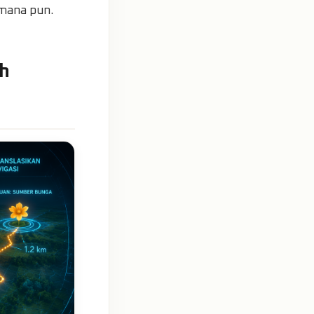
 mana pun.
ah