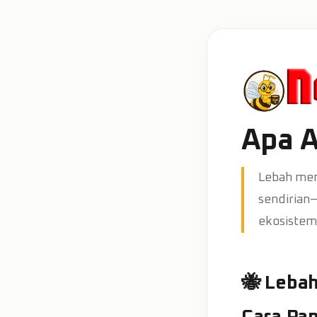
Apa A
Lebah men
sendirian—
ekosistem
🐝 Leba