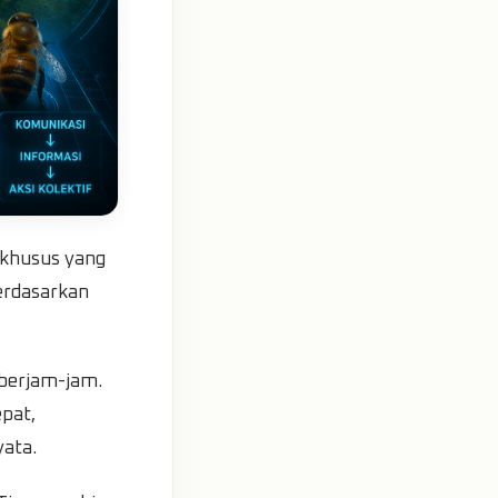
 khusus yang
erdasarkan
berjam-jam.
pat,
yata.