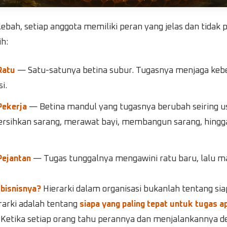
lebah, setiap anggota memiliki peran yang jelas dan tidak 
h:
Ratu
— Satu-satunya betina subur. Tugasnya menjaga keb
i.
Pekerja
— Betina mandul yang tugasnya berubah seiring usi
sihkan sarang, merawat bayi, membangun sarang, hingg
Pejantan
— Tugas tunggalnya mengawini ratu baru, lalu ma
 bisnisnya?
Hierarki dalam organisasi bukanlah tentang sia
rarki adalah tentang
siapa yang paling tepat untuk tugas a
. Ketika setiap orang tahu perannya dan menjalankannya 