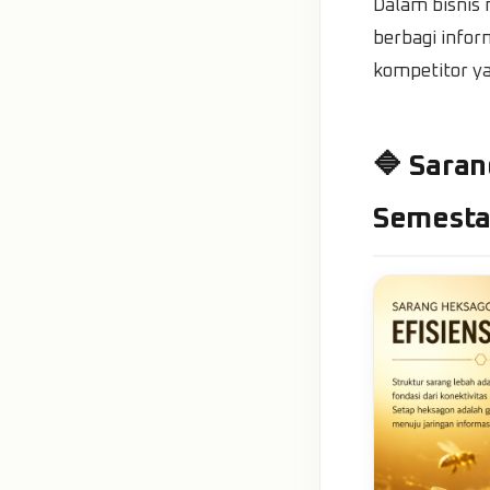
Dalam bisnis
berbagi infor
kompetitor y
🔷 Saran
Semest