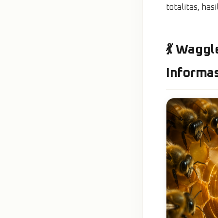
totalitas, ha
💃 Wagg
Informas