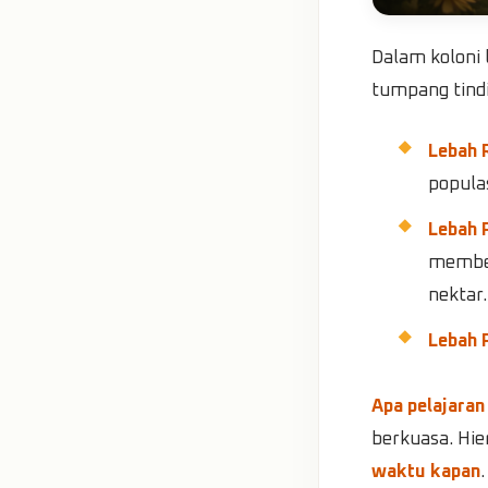
Dalam koloni 
tumpang tindi
Lebah 
populas
Lebah 
member
nektar.
Lebah 
Apa pelajaran
berkuasa. Hie
waktu kapan