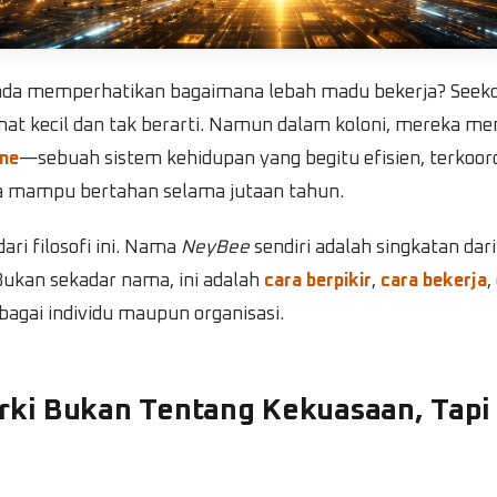
da memperhatikan bagaimana lebah madu bekerja? Seeko
hat kecil dan tak berarti. Namun dalam koloni, mereka 
me
—sebuah sistem kehidupan yang begitu efisien, terkoord
ga mampu bertahan selama jutaan tahun.
ari filosofi ini. Nama
NeyBee
sendiri adalah singkatan dar
ukan sekadar nama, ini adalah
cara berpikir
,
cara bekerja
,
bagai individu maupun organisasi.
arki Bukan Tentang Kekuasaan, Tapi