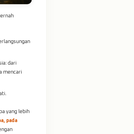
pernah
erlangsungan
a: dari
a mencari
ti.
pa yang lebih
pa, pada
dengan