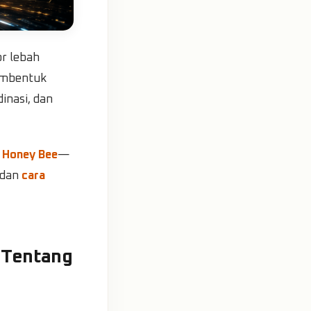
r lebah
membentuk
inasi, dan
i
Honey Bee
—
 dan
cara
 Tentang