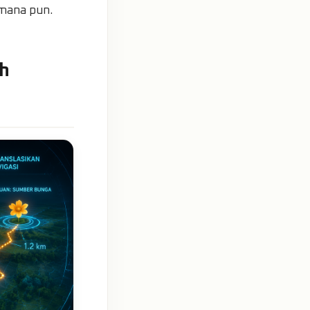
 mana pun.
ah