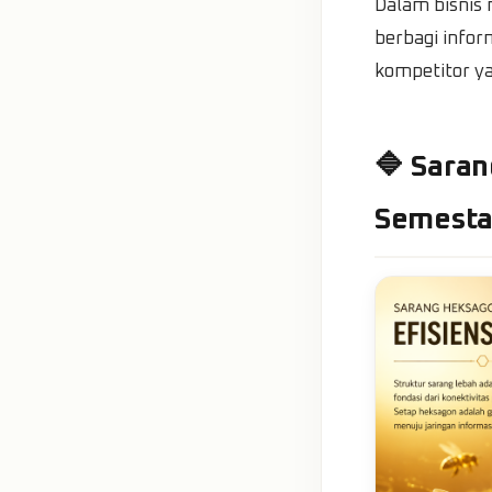
Dalam bisnis
berbagi infor
kompetitor y
🔷 Saran
Semest