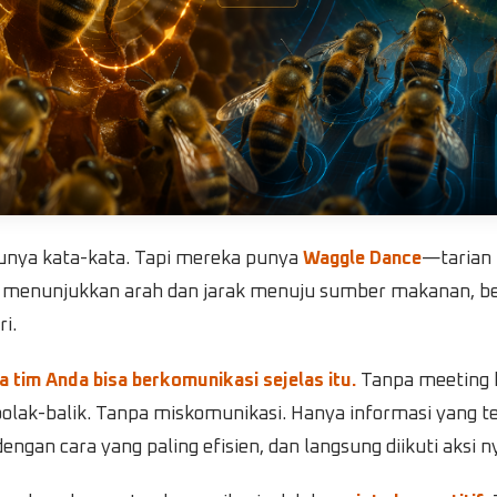
punya kata-kata. Tapi mereka punya
Waggle Dance
—tarian
t menunjukkan arah dan jarak menuju sumber makanan, b
i.
a tim Anda bisa berkomunikasi sejelas itu.
Tanpa meeting 
olak-balik. Tanpa miskomunikasi. Hanya informasi yang te
ngan cara yang paling efisien, dan langsung diikuti aksi n