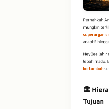
Pernahkah An
mungkin terli
superorganis
adaptif hing
NeyBee lahir d
lebah madu. B
bertumbuh
se
🏛️ Hier
Tujuan