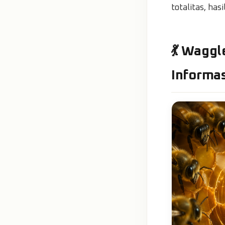
totalitas, ha
💃 Wagg
Informas