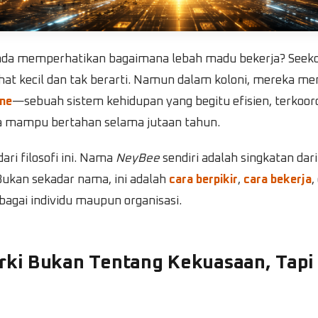
da memperhatikan bagaimana lebah madu bekerja? Seeko
hat kecil dan tak berarti. Namun dalam koloni, mereka 
me
—sebuah sistem kehidupan yang begitu efisien, terkoord
ga mampu bertahan selama jutaan tahun.
ari filosofi ini. Nama
NeyBee
sendiri adalah singkatan dar
ukan sekadar nama, ini adalah
cara berpikir
,
cara bekerja
,
bagai individu maupun organisasi.
arki Bukan Tentang Kekuasaan, Tapi