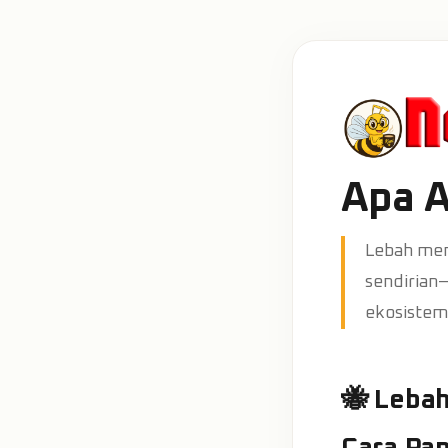
Apa A
Lebah men
sendirian—
ekosistem
🐝 Leba