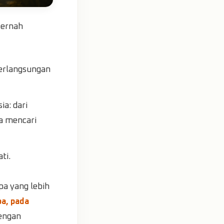
pernah
erlangsungan
a: dari
a mencari
ti.
pa yang lebih
pa, pada
dengan