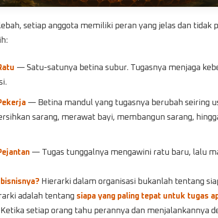
lebah, setiap anggota memiliki peran yang jelas dan tidak 
h:
Ratu
— Satu-satunya betina subur. Tugasnya menjaga keb
i.
Pekerja
— Betina mandul yang tugasnya berubah seiring usi
sihkan sarang, merawat bayi, membangun sarang, hingg
Pejantan
— Tugas tunggalnya mengawini ratu baru, lalu ma
 bisnisnya?
Hierarki dalam organisasi bukanlah tentang sia
rarki adalah tentang
siapa yang paling tepat untuk tugas a
. Ketika setiap orang tahu perannya dan menjalankannya 