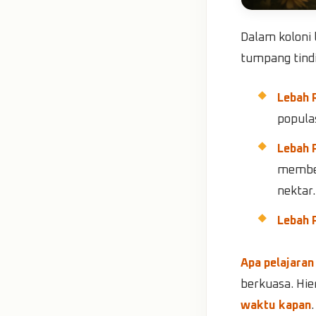
Dalam koloni 
tumpang tindi
Lebah 
populas
Lebah 
member
nektar.
Lebah 
Apa pelajaran
berkuasa. Hie
waktu kapan