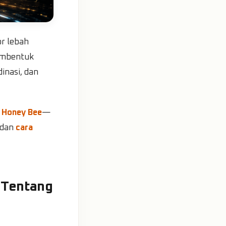
r lebah
membentuk
inasi, dan
i
Honey Bee
—
 dan
cara
 Tentang