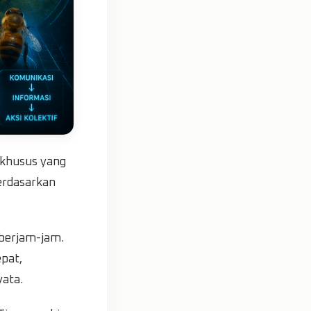
 khusus yang
erdasarkan
berjam-jam.
pat,
yata.