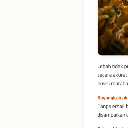
Lebah tidak 
secara akura
posisi matahar
Bayangkan jik
Tanpa email b
disampaikan de