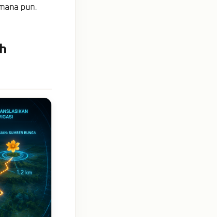
 mana pun.
ah