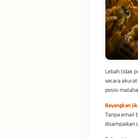
Lebah tidak 
secara akura
posisi matahar
Bayangkan jik
Tanpa email b
disampaikan de