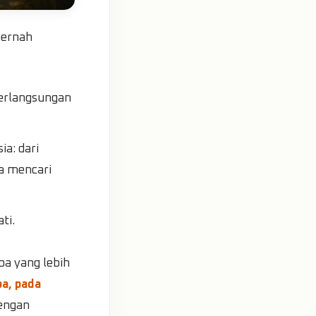
pernah
erlangsungan
a: dari
a mencari
ti.
pa yang lebih
pa, pada
dengan