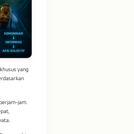
 khusus yang
erdasarkan
berjam-jam.
pat,
yata.