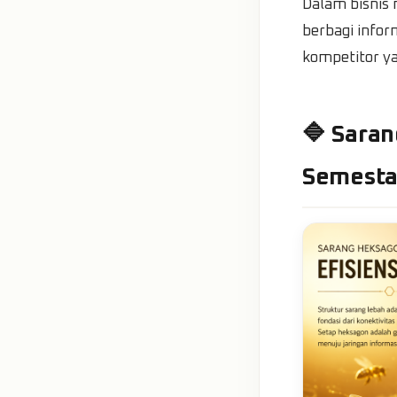
Dalam bisnis
berbagi infor
kompetitor y
🔷 Saran
Semest