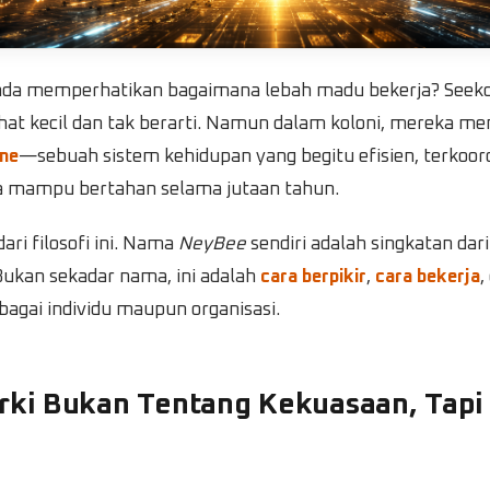
da memperhatikan bagaimana lebah madu bekerja? Seeko
hat kecil dan tak berarti. Namun dalam koloni, mereka 
me
—sebuah sistem kehidupan yang begitu efisien, terkoord
ga mampu bertahan selama jutaan tahun.
ari filosofi ini. Nama
NeyBee
sendiri adalah singkatan dar
ukan sekadar nama, ini adalah
cara berpikir
,
cara bekerja
,
bagai individu maupun organisasi.
arki Bukan Tentang Kekuasaan, Tapi