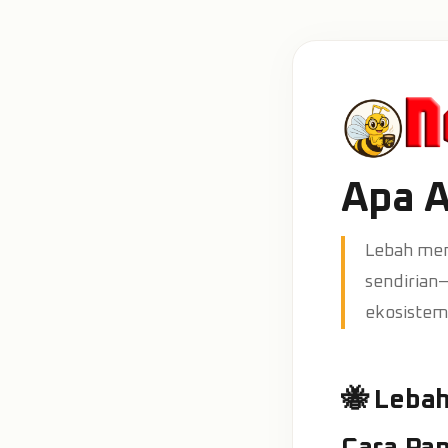
Apa A
Lebah men
sendirian—
ekosistem
🐝 Leba