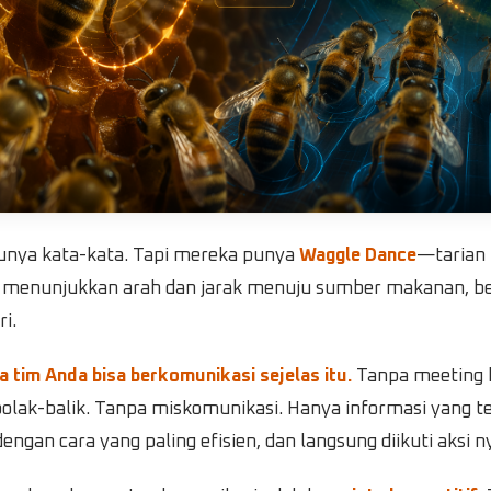
punya kata-kata. Tapi mereka punya
Waggle Dance
—tarian
t menunjukkan arah dan jarak menuju sumber makanan, b
i.
a tim Anda bisa berkomunikasi sejelas itu.
Tanpa meeting 
olak-balik. Tanpa miskomunikasi. Hanya informasi yang te
ngan cara yang paling efisien, dan langsung diikuti aksi n