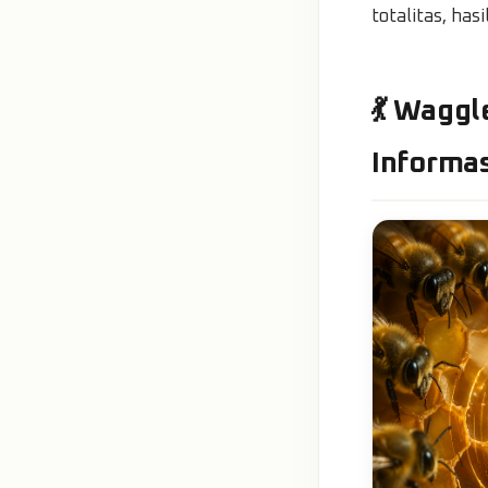
totalitas, ha
💃 Wagg
Informas