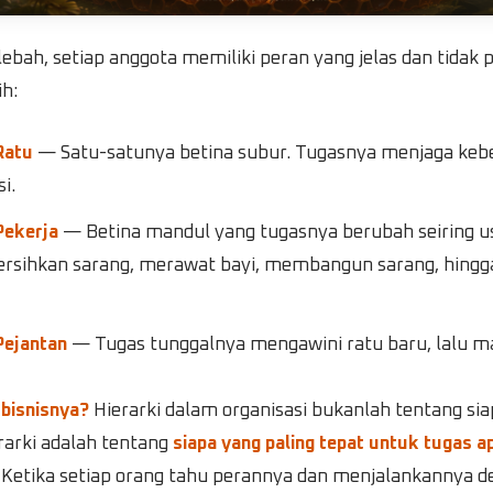
lebah, setiap anggota memiliki peran yang jelas dan tidak 
h:
Ratu
— Satu-satunya betina subur. Tugasnya menjaga keb
i.
Pekerja
— Betina mandul yang tugasnya berubah seiring usi
sihkan sarang, merawat bayi, membangun sarang, hingg
Pejantan
— Tugas tunggalnya mengawini ratu baru, lalu ma
 bisnisnya?
Hierarki dalam organisasi bukanlah tentang sia
rarki adalah tentang
siapa yang paling tepat untuk tugas a
. Ketika setiap orang tahu perannya dan menjalankannya 