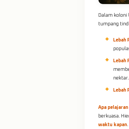
Dalam koloni 
tumpang tindi
Lebah 
populas
Lebah 
member
nektar.
Lebah 
Apa pelajaran
berkuasa. Hie
waktu kapan