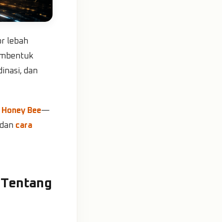
r lebah
membentuk
inasi, dan
i
Honey Bee
—
 dan
cara
 Tentang