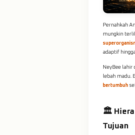
Pernahkah An
mungkin terli
superorganis
adaptif hing
NeyBee lahir d
lebah madu. B
bertumbuh
se
🏛️ Hier
Tujuan